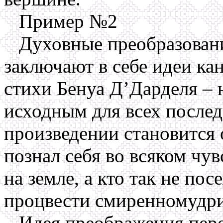
Пример №2
Духовные преобразовани
заключают в себе идеи к
стихи Бенуа Д’Дарделя – 
исходным для всех после
произведении становится 
познал себя во всяком чув
на земле, а кто так не по
процвести смиренномудрию
Идея преображения пере